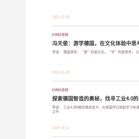
2023-07-06
EMBA官网
冯天俊：游学德国，在文化体验中思
导读：
2019-11-20
EMBA官网
探索德国智造的奥秘，找寻工业4.0的真
导读： 工业4.0的概念萌发至今，在我国早已掀起学习热潮。企业家们在无数理论、讲座论坛
之中
2019-10-12