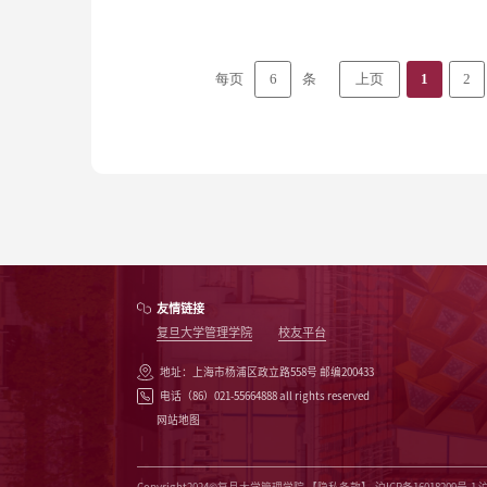
6
每页
条
上页
1
2
友情链接
复旦大学管理学院
校友平台
地址：上海市杨浦区政立路558号 邮编200433
电话（86）021-55664888 all rights reserved
网站地图
Copyright2024©复旦大学管理学院
【隐私条款】
沪ICP备16018209号-1 