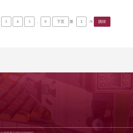
. . .
第
/9
3
4
5
9
下页
跳转
沪公网安备31009102000052