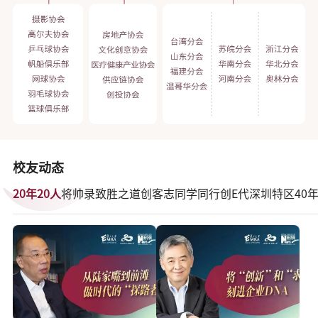
校友动态
20年20人
将帅录
致胜之道
创客志
同学同行
创E代
深圳特区
40