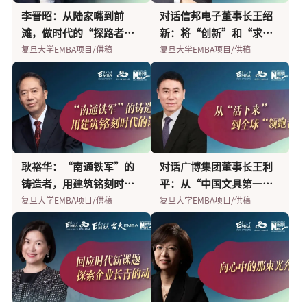
高解春：如何用一份“主
复旦-台大 EMBA 田卫东&
温石磊：不断成就全新的
兆驰何胜斌：在创新中，
“400架无人机送别毕业
瑞云科技高斌：渲染一片
「我们｜WǒMEN」走在前
同程艺龙：快速迭代创
谢如松：传承服务精神，
ViewSonic创始人朱家
复旦-台大 EMBA 田卫东&
高斌：挖掘视觉产业背后
王勇：北自科技IPO后，企
创E代｜科达利董事长励建
郭荣红：“带着伤和痛徒
是战士，是魔术师，是学
居培明：你的初心决定了
孙晋：一起出发，就要一
李晋昭：从陆家嘴到前
对话信邦电子董事长王绍
观”的排行榜，撬动公立
葛均：结缘两岸第一班，
自我 | 创客志
杀出一片蓝海 | 同学同行
生”的复旦EMBA师哥，创
天地玄黄...
线，领略多维度的女性领
新，互联网企业的生存之
让公益有更多磁性 | 戈教天
良：没有经历过低潮的创
葛均：结缘两岸第一班，
的云计算力量 | 创客志
业管理者要做些什么？ | 同
立：中国制造锂电池的水
步，坚持...
生，更是母亲
你能走多远 | 向上生长的民
起到达！| 戈教天团
滩，做时代的“探路者” |
新：将“创新”和“求
医院学科建设？| 将帅录
复旦大学EMBA项目/供稿
构筑企业新发展
复旦大学EMBA项目/供稿
复旦大学EMBA项目/供稿
复旦大学EMBA项目/供稿
业是玩出来的
复旦大学EMBA项目/供稿
复旦大学EMBA项目/供稿
导力
复旦大学EMBA项目/供稿
道 | 向上生长的民企
复旦大学EMBA项目/供稿
团
复旦大学EMBA项目/供稿
业人生，是不完整的 | 将帅
复旦大学EMBA项目/供稿
构筑企业新发展
复旦大学EMBA项目/供稿
复旦大学EMBA项目/供稿
学同行
复旦大学EMBA项目/供稿
平并不低
复旦大学EMBA项目/供稿
复旦大学EMBA项目/供稿
复旦大学EMBA项目/供稿
企
复旦大学EMBA项目/供稿
复旦大学EMBA项目/供稿
20年20人
复旦大学EMBA项目/供稿
变”刻进企业DNA | 20年
复旦大学EMBA项目/供稿
录
20人
岑钊雄：十六载复旦情
麦当劳林慧蓉：数字化转
吴波：深耕区块链底层技
天合光能杜东亚：财务转
创E代｜对话欣融国际创始
传音控股胡盛龙：“非洲
愿你拥有选择的权利——复
为打破国际垄断的 “卡脖
董艺：戈壁玫瑰的选择，
“镜子大王”裴利群：我
刘辉：是什么造就这只与
十年磨一盘：“工科
唐慧敏：打造一款专属中
创E代｜对话芯智控股董事
你不知道你比想象的还要
黄明：戈壁是一个考场，
耿裕华：“南通铁军”的
对话广博集团董事长王利
怀，二十载时代征程∣将
型是企业生存之道，靠科
术，释放新“元”力 | 创客
向业务，开拓光伏行业之
人黄海晓：食品添加剂是
手机之王...
旦EMBA女生对你说
子”技术，他们“冒
让未来多一份可能 | 戈教天
们很普通，但从未停止前
众不同的“坏兔子”？
生”苗东方的自我迭代之
国女性的情绪饮料 | 同学同
长田卫东：芯片行业正酝
强大 | “左手带娃、右手工
每次来都会重写一份答卷 |
铸造者，用建筑铭刻时代
平：从“中国文具第一
帅录深圳特辑
复旦大学EMBA项目/供稿
技赋能，更要以人为本 | 致
复旦大学EMBA项目/供稿
志
复旦大学EMBA项目/供稿
路| 同学同行
复旦大学EMBA项目/供稿
食品的灵魂
复旦大学EMBA项目/供稿
复旦大学EMBA项目/供稿
复旦大学EMBA项目/供稿
死”坚持十多年 | 向上生长
复旦大学EMBA项目/供稿
团
复旦大学EMBA项目/供稿
进的步伐 | 将帅录深圳特辑
复旦大学EMBA项目/供稿
复旦大学EMBA项目/供稿
路 | 创客志
复旦大学EMBA项目/供稿
行
复旦大学EMBA项目/供稿
酿巨大商业机会
复旦大学EMBA项目/供稿
作，看EMBA女生如何摆平
复旦大学EMBA项目/供稿
戈教天团
复旦大学EMBA项目/供稿
的记忆 | 20年20人
复旦大学EMBA项目/供稿
股”到“全球超细纳米粉
复旦大学EMBA项目/供稿
胜之道
的民企
隔离期生活”（三）
体领跑者” | 20年20人