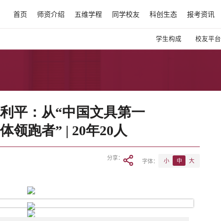
首页
师资介绍
五维学程
同学校友
科创生态
报考资讯
学生构成
校友平台
利平：从“中国文具第一
跑者” | 20年20人
分享：
字体：
小
中
大