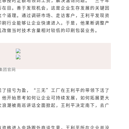
能够按时足额地领到工资，解决温饱问题。”三十年
历在目。善于发现机会，这是企业生存发展的关键因
这个道理。通过调研市场、走访客户，王利平发现资
印刷行业能够让企业快速进入。于是，他果断调整产
机改做当时技术含量相对较低的印刷包装业务。
集团官网
现了扭亏为盈，“三无”工厂在王利平的带领下活了
，他开始思考如何让企业可持续发展，如何拓展更大
次浪潮被南巡讲话全面掀起，王利平决定南下，去广
有资格进入会场跟外商谈生意，王利平所在企业并没