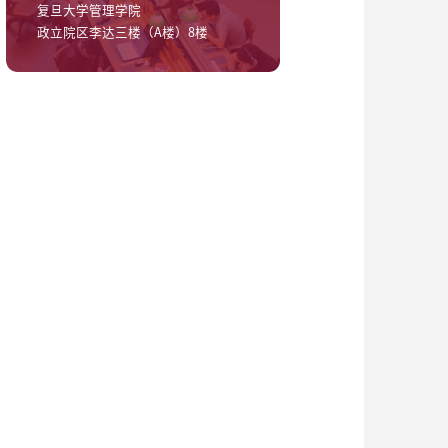
复旦大学管理学院
政立院区李达三楼（A楼）8楼