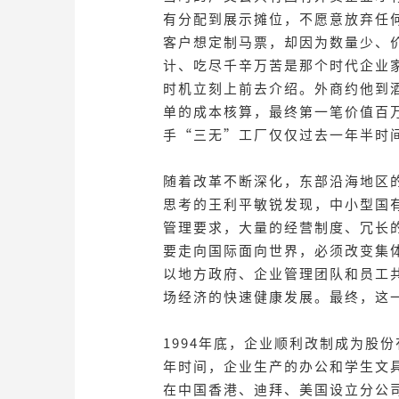
有分配到展示摊位，不愿意放弃任
客户想定制马票，却因为数量少、
计、吃尽千辛万苦是那个时代企业
时机立刻上前去介绍。外商约他到
单的成本核算，最终第一笔价值百
手“三无”工厂仅仅过去一年半时
随着改革不断深化，东部沿海地区的
思考的王利平敏锐发现，中小型国
管理要求，大量的经营制度、冗长
要走向国际面向世界，必须改变集
以地方政府、企业管理团队和员工
场经济的快速健康发展。最终，这
1994年底，企业顺利改制成为股
年时间，企业生产的办公和学生文具
在中国香港、迪拜、美国设立分公司