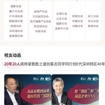
校友动态
20年20人
将帅录
致胜之道
创客志
同学同行
创E代
深圳特区
40