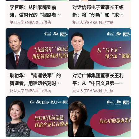
高解春：如何用一份“主
复旦-台大 EMBA 田卫东&
温石磊：不断成就全新的
兆驰何胜斌：在创新中，
“400架无人机送别毕业
瑞云科技高斌：渲染一片
「我们｜WǒMEN」走在前
同程艺龙：快速迭代创
谢如松：传承服务精神，
ViewSonic创始人朱家
复旦-台大 EMBA 田卫东&
高斌：挖掘视觉产业背后
王勇：北自科技IPO后，企
创E代｜科达利董事长励建
郭荣红：“带着伤和痛徒
是战士，是魔术师，是学
居培明：你的初心决定了
孙晋：一起出发，就要一
李晋昭：从陆家嘴到前
对话信邦电子董事长王绍
观”的排行榜，撬动公立
葛均：结缘两岸第一班，
自我 | 创客志
杀出一片蓝海 | 同学同行
生”的复旦EMBA师哥，创
天地玄黄...
线，领略多维度的女性领
新，互联网企业的生存之
让公益有更多磁性 | 戈教天
良：没有经历过低潮的创
葛均：结缘两岸第一班，
的云计算力量 | 创客志
业管理者要做些什么？ | 同
立：中国制造锂电池的水
步，坚持...
生，更是母亲
你能走多远 | 向上生长的民
起到达！| 戈教天团
滩，做时代的“探路者” |
新：将“创新”和“求
医院学科建设？| 将帅录
复旦大学EMBA项目/供稿
构筑企业新发展
复旦大学EMBA项目/供稿
复旦大学EMBA项目/供稿
复旦大学EMBA项目/供稿
业是玩出来的
复旦大学EMBA项目/供稿
复旦大学EMBA项目/供稿
导力
复旦大学EMBA项目/供稿
道 | 向上生长的民企
复旦大学EMBA项目/供稿
团
复旦大学EMBA项目/供稿
业人生，是不完整的 | 将帅
复旦大学EMBA项目/供稿
构筑企业新发展
复旦大学EMBA项目/供稿
复旦大学EMBA项目/供稿
学同行
复旦大学EMBA项目/供稿
平并不低
复旦大学EMBA项目/供稿
复旦大学EMBA项目/供稿
复旦大学EMBA项目/供稿
企
复旦大学EMBA项目/供稿
复旦大学EMBA项目/供稿
20年20人
复旦大学EMBA项目/供稿
变”刻进企业DNA | 20年
复旦大学EMBA项目/供稿
录
20人
岑钊雄：十六载复旦情
麦当劳林慧蓉：数字化转
吴波：深耕区块链底层技
天合光能杜东亚：财务转
创E代｜对话欣融国际创始
传音控股胡盛龙：“非洲
愿你拥有选择的权利——复
为打破国际垄断的 “卡脖
董艺：戈壁玫瑰的选择，
“镜子大王”裴利群：我
刘辉：是什么造就这只与
十年磨一盘：“工科
唐慧敏：打造一款专属中
创E代｜对话芯智控股董事
你不知道你比想象的还要
黄明：戈壁是一个考场，
耿裕华：“南通铁军”的
对话广博集团董事长王利
怀，二十载时代征程∣将
型是企业生存之道，靠科
术，释放新“元”力 | 创客
向业务，开拓光伏行业之
人黄海晓：食品添加剂是
手机之王...
旦EMBA女生对你说
子”技术，他们“冒
让未来多一份可能 | 戈教天
们很普通，但从未停止前
众不同的“坏兔子”？
生”苗东方的自我迭代之
国女性的情绪饮料 | 同学同
长田卫东：芯片行业正酝
强大 | “左手带娃、右手工
每次来都会重写一份答卷 |
铸造者，用建筑铭刻时代
平：从“中国文具第一
帅录深圳特辑
复旦大学EMBA项目/供稿
技赋能，更要以人为本 | 致
复旦大学EMBA项目/供稿
志
复旦大学EMBA项目/供稿
路| 同学同行
复旦大学EMBA项目/供稿
食品的灵魂
复旦大学EMBA项目/供稿
复旦大学EMBA项目/供稿
复旦大学EMBA项目/供稿
死”坚持十多年 | 向上生长
复旦大学EMBA项目/供稿
团
复旦大学EMBA项目/供稿
进的步伐 | 将帅录深圳特辑
复旦大学EMBA项目/供稿
复旦大学EMBA项目/供稿
路 | 创客志
复旦大学EMBA项目/供稿
行
复旦大学EMBA项目/供稿
酿巨大商业机会
复旦大学EMBA项目/供稿
作，看EMBA女生如何摆平
复旦大学EMBA项目/供稿
戈教天团
复旦大学EMBA项目/供稿
的记忆 | 20年20人
复旦大学EMBA项目/供稿
股”到“全球超细纳米粉
复旦大学EMBA项目/供稿
胜之道
的民企
隔离期生活”（三）
体领跑者” | 20年20人