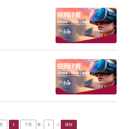
第
/1
页
1
下页
跳转