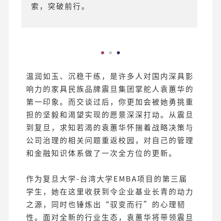
索，突破前行。
温润如玉、沉稳干练，是许多人对国内深具影
响力的家具民族品牌震旦集团掌舵人袁蕙华的
第一印象。而交谈过后，你更加会被她勇挑重
担的坚毅和渴望实现的愿景深深打动。从震旦
到复旦，求知若渴的袁蕙华怀揣着战略决策与
公司治理的相关问题重返校园，对自己的管理
和金融知识体系做了一次全方位的更新。
作为复旦大学-台湾大学EMBA项目的第三届
学生，她在这里收获到令企业基业长青的动力
之源，同时也锤炼出“驭变而行”的心理韧
性。面对全新的行业生态，袁蕙华将带领震旦