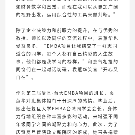
赖财务数字和直觉，而现在我可以从更加广阔
的视野出发，运用综合性的工具来做判断。”
除了企业决策力和前瞻力的提升，在与优秀的
教授、师长以及同学的交流过程中，袁蕙华也
受益良多。“EMBA项目让我结交了一群志同
道合的同学，每个人都有自己精彩的人生故
事，他们都是我学习的榜样。”和意气相投的
同窗们在一起对话切磋，袁蕙华笑言“开心又
自在”。
作为第三届复旦-台大EMBA项目的班长，袁
蕙华对班集体抱有十分深厚的感情。毕业后，
她出任复旦大学EMBA台湾同学会会长，身体
力行地组织各种丰富多彩的活动，来增强不同
年级同学之间的凝聚力和向心力。此次，为了
庆贺复旦管院政立新院区的落成，她带头捐赠