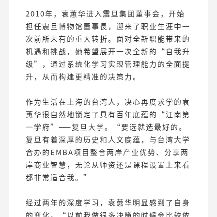
2010年，袁蕙华进入震旦集团董事会，开始
担任震旦博物馆董事長，迎来了职业生涯中一
次前所未有的重大转折。面对全新职能带来的
机遇和挑战，她希望展开一次全新的“自我升
级”，通过系统化学习实现管理能力的全面提
升，从而构建更精准的决策力。
作为生活在上海的台湾人，决心再度求学的袁
蕙华很自然地锁定了具有百年底蕴的“江南第
一学府”——复旦大学。“要选就选最好的。
复旦有着深厚的历史和人文底蕴，与台湾大学
合办的EMBA项目整合两岸产业优势、分享两
岸商业智慧，无论从师资还是课程设置上来看
都非常适合我。”
经过两年的深度学习，袁蕙华明显感到了自身
的变化。“以前我做很多决策的时候会比较依