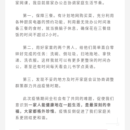
家网课，我目前居家办公总协调家庭生活节奏。
第一，保障三餐。有计划地网购买菜，充分利用
各种厨房电器的预约功能，利用最无效办公时间准
备三餐的食材，就当换脑子休息，确保花在三餐烧
饭的时间不超过2小时。
第二，用好家里的两个男人，给他们简单直白零
碎好完成的任务：洗碗、倒垃圾，扫地拖地、拿快
递、洗衣服。这样我就可以有更多更整块的时间办
公，甚至还有时间每天看会儿书学点英语。
第三，发现不妥的地方及时开家庭会议协商调整
群策群力共战疫情时期。
此次疫情期间全社会有了共同的难题，促使我们
意识到
一家人能健康地在一起生活，是最深刻的幸
福，大家都格外珍惜
。疫情反倒促进了我们家庭关
系更团结更和谐。