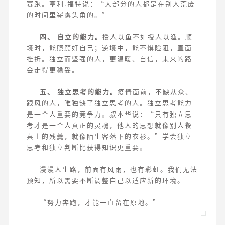
赛跑。亨利.福特说：“大部分的人都是在别人荒废
的时间里崭露头角的。”
四、 自立的能力。
授人以鱼不如授人以渔。顺
境时，能照顾好自己；逆境中，能不惧险阻，直面
挫折。独立而坚强的人，更温暖、自信，未来的路
会走得更稳妥。
五、 独立思考的能力。
疫情面前，不缺从众、
跟风的人，唯独缺了独立思考的人。独立思考能力
是一个人重要的竞争力。叔本华说：“只有独立思
考才是一个人真正的灵魂，他人的思想就像别人餐
桌上的残羹，就像陌生客落下的衣衫。”学会独立
思考和独立判断比获得知识更重要。
漫漫人生路，前面有风雨，也有彩虹。我们无法
预知，所以需要不断调整自己以适应新的环境。
“努力奔跑，才能一直留在原地。”