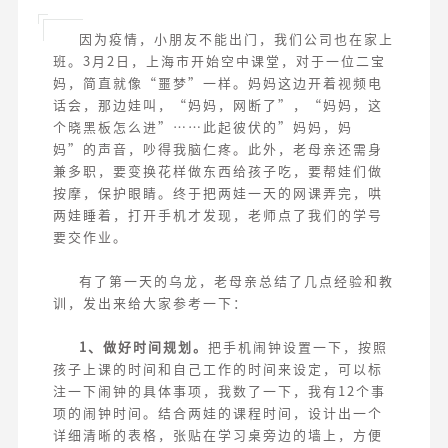
因为疫情，小朋友不能出门，我们公司也在家上
班。3月2日，上海市开始空中课堂，对于一位二宝
妈，简直就像“噩梦”一样。妈妈这边开着视频电
话会，那边娃叫，“妈妈，网断了”，“妈妈，这
个晓黑板怎么进”……此起彼伏的”妈妈，妈
妈”的声音，吵得我脑仁疼。此外，老母亲还需身
兼多职，要变换花样做东西给孩子吃，要帮娃们做
按摩，保护眼睛。终于把两娃一天的网课弄完，哄
两娃睡着，打开手机才发现，老师点了我们的学号
要交作业。
有了第一天的乌龙，老母亲总结了几点经验和教
训，发出来给大家参考一下：
1、做好时间规划。
把手机闹钟设置一下，按照
孩子上课的时间和自己工作的时间来设定，可以标
注一下闹钟的具体事项，我数了一下，我有12个事
项的闹钟时间。结合两娃的课程时间，设计出一个
详细清晰的表格，张贴在学习桌旁边的墙上，方便