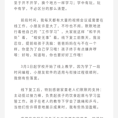
至于开不开学，换个地方一样学习；学中有玩，玩
中有学，不必区分的那么清楚。
前段时间，我每天都有大量的视频会议或需要在
线工作，小朋友许是大了，不吵也不闹，默默地进
行着他自己的“工作学习”，大家就这样“和平共
处”着，“相安无事”着。线下复工前数天，我没
忍住，提前给孩子洗脑：爸爸妈妈在与不在一个
样，你是为了自己学习哦！孩子终于有点嫌弃啰
嗦：好啦，知道啦，你也要好好工作哦！
3月1日起学校开始了线上教学，因为学了一段
时间编程，小朋友软件的适用与衔接过程很顺利，
我倒有些落寞。
线下复工后，特别感谢家里老人们默默的支持：
主动揽过接力棒，负责起孩子的饮食起居与学习监
管工作。孩子在老人的教导下学会了跳绳和乒乓，
当他们些许得意地展示成果时，我有些热泪盈眶。