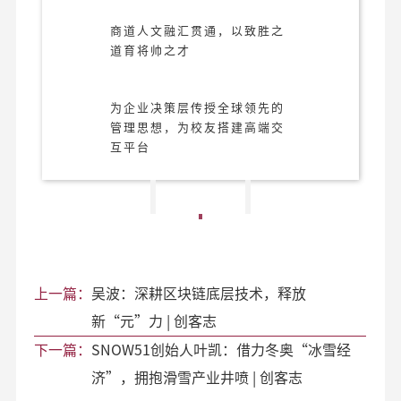
商道人文融汇贯通，以致胜之
道育将帅之才
为企业决策层传授全球领先的
管理思想，为校友搭建高端交
互平台
上一篇：
吴波：深耕区块链底层技术，释放
新“元”力 | 创客志
下一篇：
SNOW51创始人叶凯：借力冬奥“冰雪经
济”，拥抱滑雪产业井喷 | 创客志