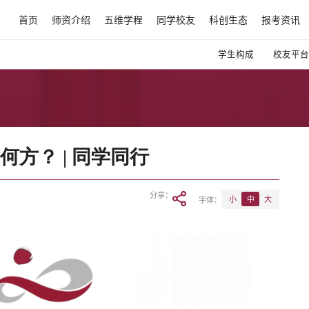
首页
师资介绍
五维学程
同学校友
科创生态
报考资讯
学生构成
校友平台
方？ | 同学同行
分享：
字体：
小
中
大