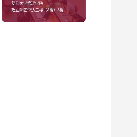
复旦大学管理学院
政立院区李达三楼（A楼）8楼