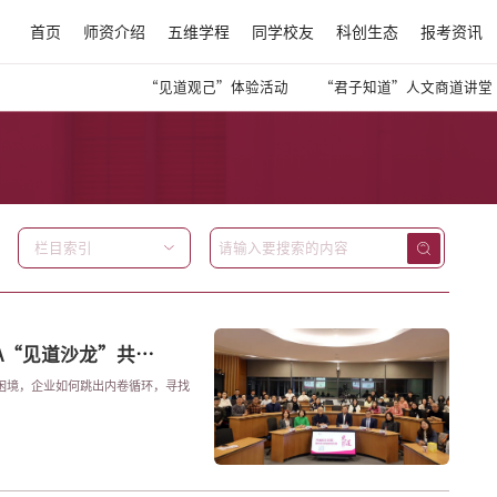
首页
师资介绍
五维学程
同学校友
科创生态
报考资讯
“见道观己”体验活动
“君子知道”人文商道讲堂
栏目索引
A“见道沙龙”共
困境，企业如何跳出内卷循环，寻找