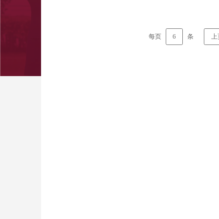
6
每页
条
上