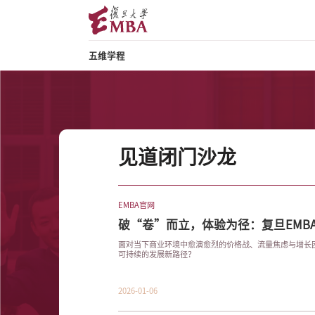
五维学程
见道闭门沙龙
EMBA官网
破“卷”而立，体验为径：复旦EMB
话“消费内卷”...
面对当下商业环境中愈演愈烈的价格战、流量焦虑与增长
可持续的发展新路径？
2026-01-06