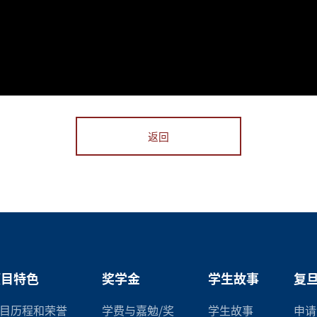
返回
项目特色
奖学金
学生故事
复旦
目历程和荣誉
学费与嘉勉/奖
学生故事
申请