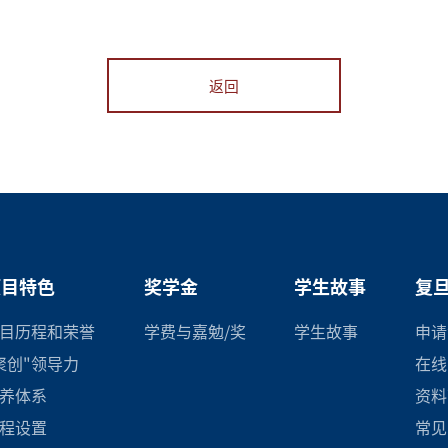
返回
项目特色
奖学金
学生故事
复旦
目历程和荣誉
学费与嘉勉/奖
学生故事
申请
聚创"领导力
在线
养体系
资料
程设置
常见