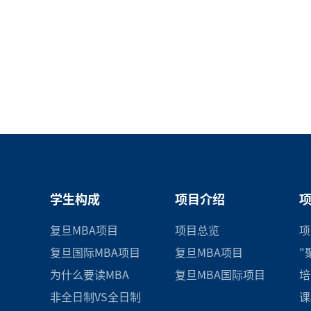
学生构成
项目介绍
复旦MBA项目
项目总览
项
复旦国际MBA项目
复旦MBA项目
"
为什么要读MBA
复旦MBA国际项目
培
非全日制VS全日制
课