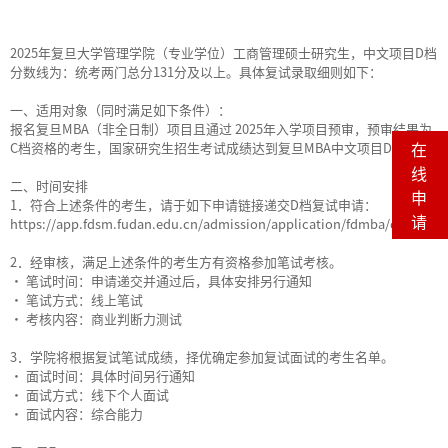
2025年复旦大学管理学院（专业学位）工商管理硕士研究生，中文项目D档
分数线为：统考两门总分131分及以上。具体复试录取细则如下：
一、适用对象（同时满足如下条件）：
报名复旦MBA（非全日制）项目且通过 2025年入学项目预审，预审结果为
在
C档资格的考生，国家研究生招生考试成绩达到复旦MBA中文项目D档；
线
二、时间安排
申
1．符合上述条件的考生，请于如下申请链接递交D档复试申请：
请
https://app.fdsm.fudan.edu.cn/admission/application/fdmba/d-line
2．经审核，满足上述条件的考生方有资格参加笔试考核。
• 笔试时间：申请递交并通过后，具体安排另行通知
• 笔试方式：线上笔试
• 考核内容：商业判断力测试
3．学院将根据复试笔试成绩，择优确定参加复试面试的考生名单。
• 面试时间：具体时间另行通知
• 面试方式：线下个人面试
• 面试内容：综合能力