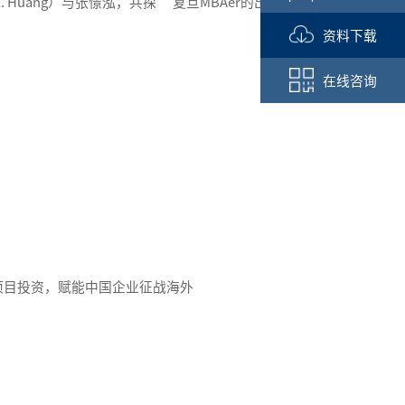
Huang）与张憬泓，共探 “复旦MBAer的出海生
资料下载
在线咨询
早期项目投资，赋能中国企业征战海外