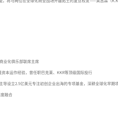
曹能，将与两位在全球化商业战场开疆拓土的复旦校友——黄丛霖（K.K. 
及全球商业化俱乐部联席主席
+跨境资本运作经验，曾任职巴克莱、KKR等顶级国际投行
使投资人，主导设立2.5亿美元专注初创企业出海的专项基金，深耕全球化
深度融合