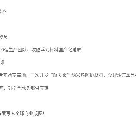
战派
始成员
500强生产团队，攻破浮力材料国产化难题
标准
能源联合实验室基地，二次开发“航天级”纳米热防护材料，获理想汽车
出海，剑指全球头部供应链
国方案写入全球商业版图！